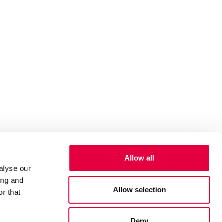
Allow all
alyse our
ing and
Allow selection
r that
Deny