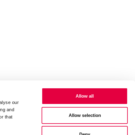
Allow all
alyse our
ing and
Allow selection
r that
Deny