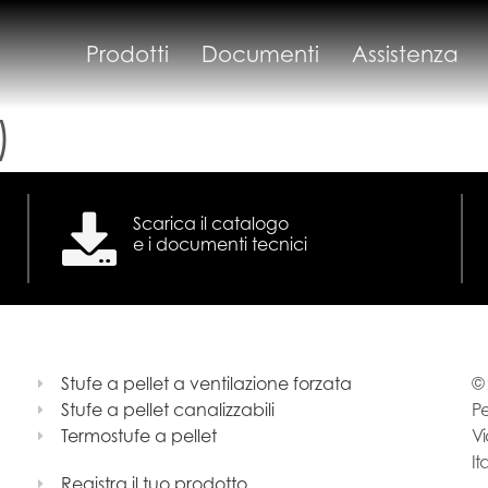
Prodotti
Documenti
Assistenza
)
Scarica il catalogo
e i documenti tecnici
Stufe a pellet a ventilazione forzata
© 
Stufe a pellet canalizzabili
Pe
Termostufe a pellet
Vi
It
Registra il tuo prodotto