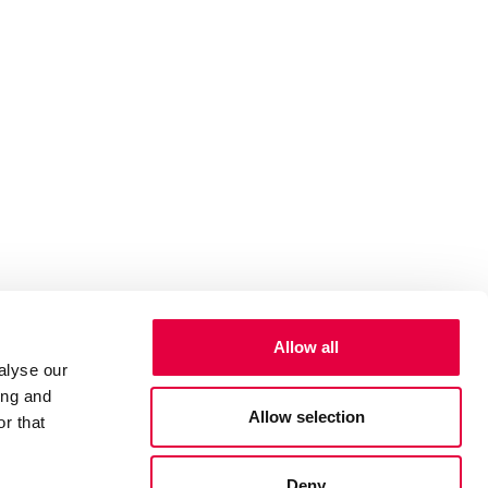
Allow all
alyse our
ing and
Allow selection
r that
Deny