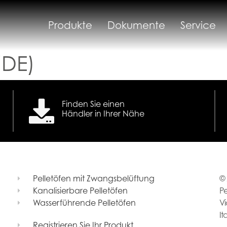
Produkte
Dokumente
Service
(DE)
Finden Sie einen
Händler in Ihrer Nähe
Pelletöfen mit Zwangsbelüftung
© 
Kanalisierbare Pelletöfen
Pe
Wasserführende Pelletöfen
Vi
It
Registrieren Sie Ihr Produkt