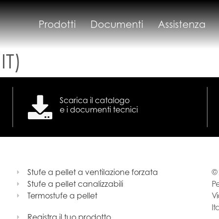
Prodotti
Documenti
Assistenza
IT)
Scarica il catalogo
e i documenti tecnici
Stufe a pellet a ventilazione forzata
© 
Stufe a pellet canalizzabili
Pe
Termostufe a pellet
Vi
It
Registra il tuo prodotto