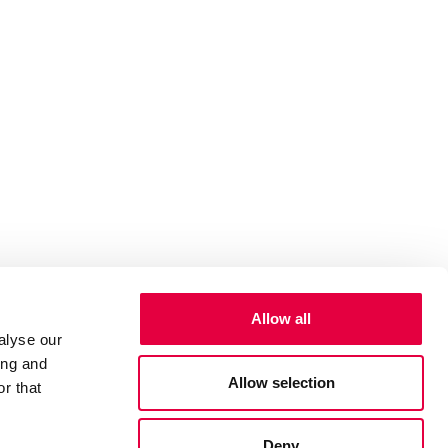
Allow all
alyse our
ing and
Allow selection
r that
Deny