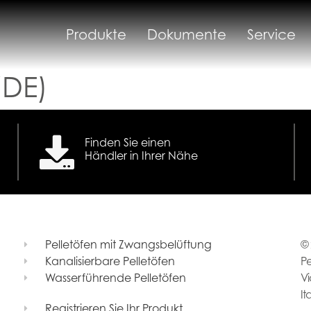
Produkte
Dokumente
Service
(DE)
Finden Sie einen
Händler in Ihrer Nähe
Pelletöfen mit Zwangsbelüftung
© 
Kanalisierbare Pelletöfen
Pe
Wasserführende Pelletöfen
Vi
It
Registrieren Sie Ihr Produkt