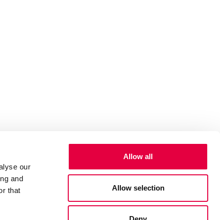
Allow all
alyse our
ing and
Allow selection
r that
Deny