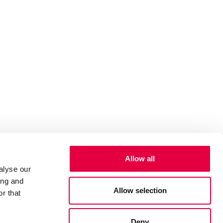
Allow all
alyse our
ing and
Allow selection
r that
Deny