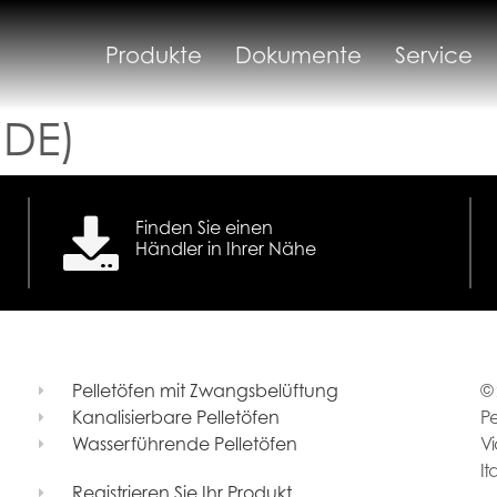
Produkte
Dokumente
Service
(DE)
Finden Sie einen
Händler in Ihrer Nähe
Pelletöfen mit Zwangsbelüftung
© 
Kanalisierbare Pelletöfen
Pe
Wasserführende Pelletöfen
Vi
It
Registrieren Sie Ihr Produkt