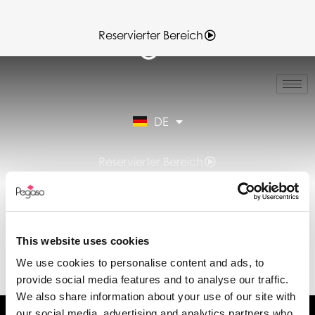
Reservierter Bereich
IT
EN
FR
DE
ES
Reservierter Bereich
TECHNISCHER
DATENBLATT VERA7-
VERA7.0 12-06-
This website uses cookies
2025.PDF (DE)
We use cookies to personalise content and ads, to
provide social media features and to analyse our traffic.
We also share information about your use of our site with
our social media, advertising and analytics partners who