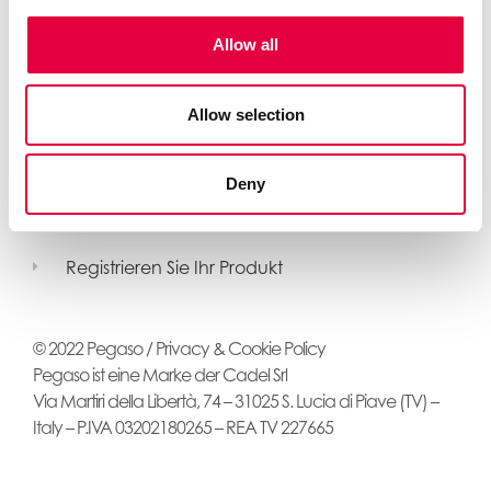
Allow all
Allow selection
Pelletöfen mit Zwangsbelüftung
Deny
Kanalisierbare Pelletöfen
Wasserführende Pelletöfen
Registrieren Sie Ihr Produkt
© 2022 Pegaso /
Privacy & Cookie Policy
Pegaso ist eine Marke der Cadel Srl
Via Martiri della Libertà, 74 – 31025 S. Lucia di Piave (TV) –
Italy – P.IVA 03202180265 – REA TV 227665