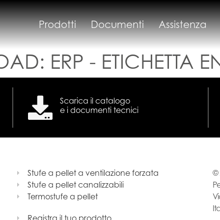
Prodotti
Documenti
Assistenza
OAD:
ERP - ETICHETTA 
Scarica il catalogo
e i documenti tecnici
Stufe a pellet a ventilazione forzata
© 
Stufe a pellet canalizzabili
Pe
Termostufe a pellet
Vi
It
Registra il tuo prodotto