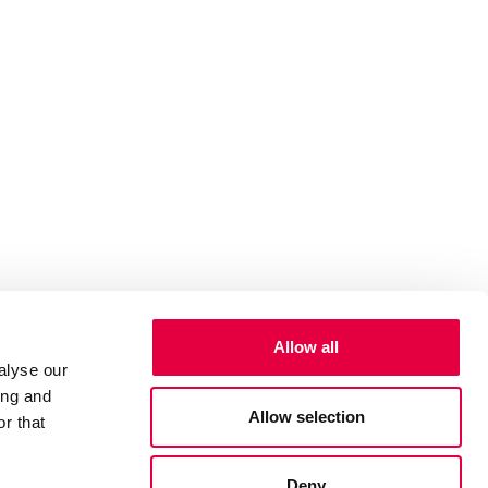
Allow all
alyse our
ing and
Allow selection
r that
Deny