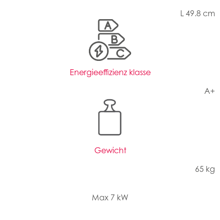
L 49.8 cm
Energieeffizienz klasse
A+
Gewicht
65 kg
Max 7 kW