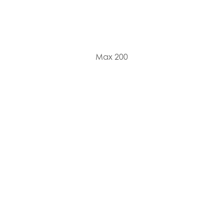
Max 200
Max 1.7 kg/h
Max 18.3 h