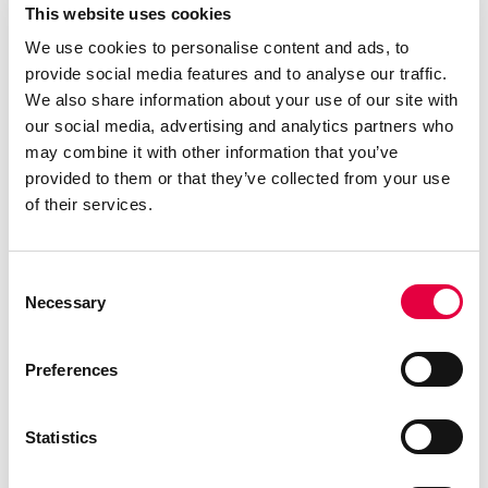
This website uses cookies
– Struktur, Seiten, Tür und Topplatte
aus Metall
We use cookies to personalise content and ads, to
provide social media features and to analyse our traffic.
– Brennschale aus Gusseisen
We also share information about your use of our site with
– Tägliche / wöchentliche
our social media, advertising and analytics partners who
Programmierung
may combine it with other information that you’ve
– Für den Anschluss eines externen
provided to them or that they’ve collected from your use
of their services.
Thermostats eingerichtet
– Optional erhältliche
Fernbedienung
Consent
Necessary
Selection
Preferences
ZERTIFIZIERUNGEN
Statistics