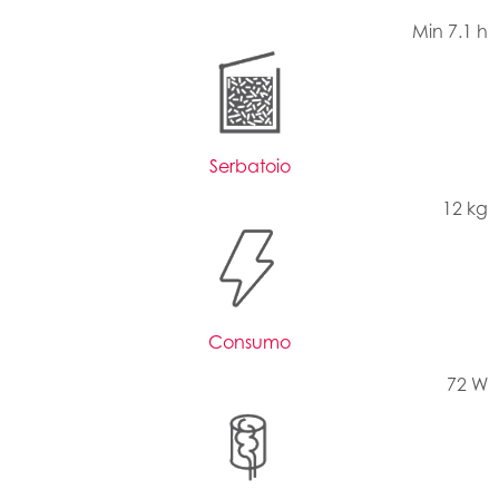
Min 7.1 h
Serbatoio
12 kg
Consumo
72 W