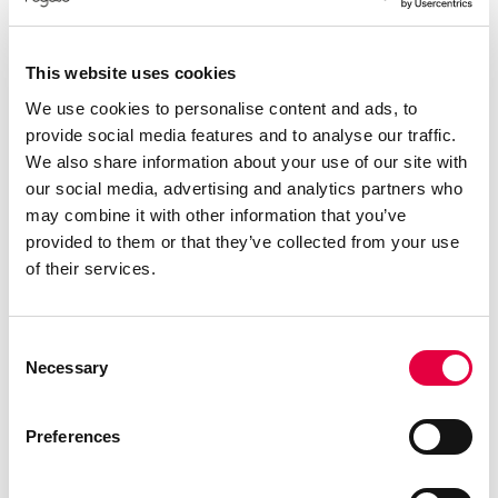
metallo
– Braciere e porta in ghisa
This website uses cookies
– Programmazione giornaliera
We use cookies to personalise content and ads, to
settimanale
provide social media features and to analyse our traffic.
– Predisposizione per
We also share information about your use of our site with
our social media, advertising and analytics partners who
collegamento termostato
may combine it with other information that you’ve
esterno
provided to them or that they’ve collected from your use
– Telecomando disponibile
of their services.
come optional
Consent
Necessary
Selection
Preferences
CERTIFICAZIONI