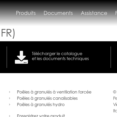
Produits
Documents
Assistance
FR)
Télécharger le catalogue
et les documents techniques
Poêles à granulés à ventilation forcée
© 
Poêles à granulés canalisables
Pe
Poêles à granulés hydro
Vi
It
Enregistrez votre produit