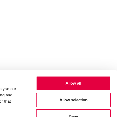
Allow all
alyse our
ing and
Allow selection
r that
Deny