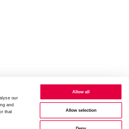
Allow all
alyse our
ing and
Allow selection
r that
Deny