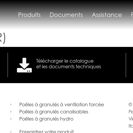
Produits
Documents
Assistance
R)
Télécharger le catalogue
et les documents techniques
Poêles à granulés à ventilation forcée
© 
Poêles à granulés canalisables
Pe
Poêles à granulés hydro
Vi
It
Enregistrez votre produit