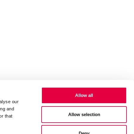
Allow all
alyse our
ing and
Allow selection
r that
Deny