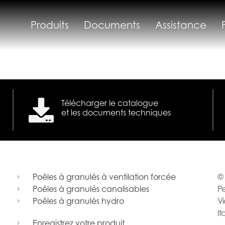
Produits
Documents
Assistance
Télécharger le catalogue
et les documents techniques
Poêles à granulés à ventilation forcée
© 
Poêles à granulés canalisables
Pe
Poêles à granulés hydro
Vi
It
Enregistrez votre produit