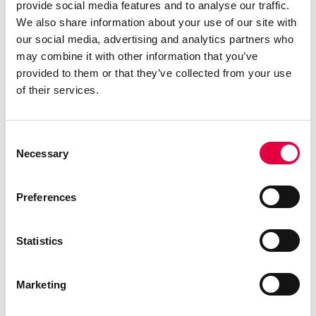
provide social media features and to analyse our traffic.
– Predisposición para la conexión
We also share information about your use of our site with
de un termostato exterior
our social media, advertising and analytics partners who
– Mando a distancia disponible
may combine it with other information that you’ve
provided to them or that they’ve collected from your use
como accesorio opcional
of their services.
Consent
CERTIFICACIONES
Necessary
Selection
Preferences
Statistics
Marketing