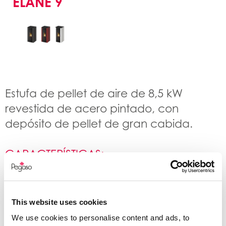
ELANE 9
Estufa de pellet de aire de 8,5 kW
revestida de acero pintado, con
depósito de pellet de gran cabida.
CARACTERÍSTICAS:
– Estructura, paneles laterales,
puerta y parte superior de metal
This website uses cookies
– Quemador de hierro fundido
We use cookies to personalise content and ads, to
– Programación diaria y semanal