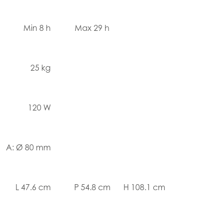
Min 8 h
Max 29 h
25 kg
120 W
A: Ø 80 mm
L 47.6 cm
P 54.8 cm
H 108.1 cm