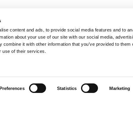
s
ise content and ads, to provide social media features and to an
rmation about your use of our site with our social media, advertis
 combine it with other information that you’ve provided to them o
 use of their services.
Télécharger le catalogue
et les documents techniques
Preferences
Statistics
Marketing
Poêles à granulés à ventilation forcée
© 
Poêles à granulés canalisables
Pe
Poêles à granulés hydro
Vi