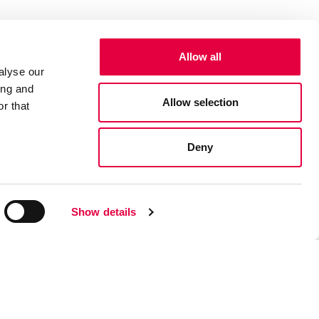
Allow all
alyse our
ing and
7022005
Allow selection
r that
Deny
Trouvez la station technique
la plus proche de vous
Show details
2022 Pegaso /
Privacy & Cookie Policy
gaso est une marque de Cadel Srl
a Martiri della Libertà, 74 – 31025 S. Lucia di Piave (TV) –